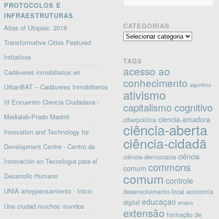
PROTOCOLOS E
INFRAESTRUTURAS
CATEGORIAS
Atlas of Utopias: 2018
Categorias
Transformative Cities Featured
Initiatives
TAGS
acesso ao
Cadáveres inmobiliarios en
conhecimento
algoritmo
UrbanBAT – Cadáveres Inmobiliarios
ativismo
III Encuentro Ciencia Ciudadana -
capitalismo cognitivo
Medialab-Prado Madrid
ciencia-amadora
ciberpolítica
ciência-aberta
Innovation and Technology for
ciência-cidadã
Development Centre - Centro de
ciência
ciência-democracia
Innovación en Tecnología para el
commons
comum
comum
Desarrollo Humano
controle
UNIA arteypensamiento - Inicio
desenvolvimento-local
economia
educaçao
digital
ensino
Una ciudad muchos mundos
extensão
formação de