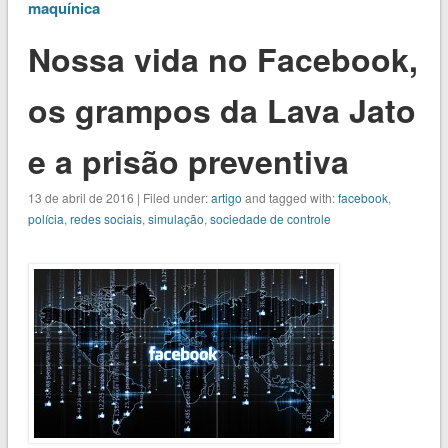
maquínica
Nossa vida no Facebook,
os grampos da Lava Jato
e a prisão preventiva
13 de abril de 2016 | Filed under:
artigo
and tagged with:
facebook
,
polícia
,
redes sociais
,
simulação
,
sociedade de controle