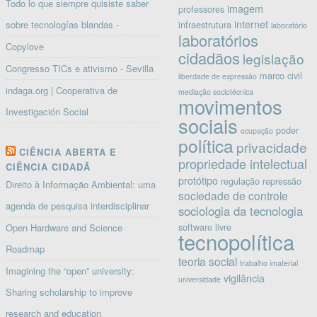
Todo lo que siempre quisiste saber
imagem
professores
internet
sobre tecnologías blandas -
infraestrutura
laboratório
laboratórios
Copylove
cidadãos
legislação
Congresso TICs e ativismo - Sevilla
marco civil
liberdade de expressão
indaga.org | Cooperativa de
mediação sociotécnica
movimentos
Investigación Social
sociais
poder
ocupação
política
privacidade
CIÊNCIA ABERTA E
propriedade intelectual
CIÊNCIA CIDADÃ
protótipo
regulação
repressão
Direito à Informação Ambiental: uma
sociedade de controle
agenda de pesquisa interdisciplinar
sociologia da tecnologia
software livre
Open Hardware and Science
tecnopolítica
Roadmap
teoria social
trabalho imaterial
Imagining the “open” university:
vigilância
universidade
Sharing scholarship to improve
research and education