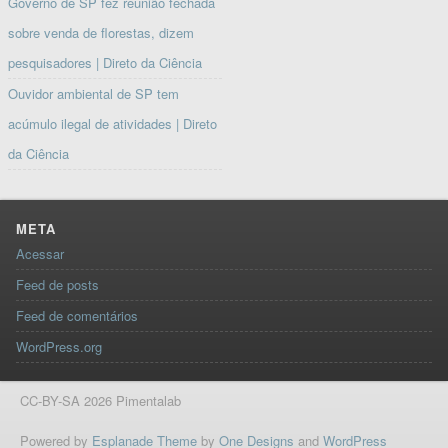
Governo de SP fez reunião fechada
sobre venda de florestas, dizem
pesquisadores | Direto da Ciência
Ouvidor ambiental de SP tem
acúmulo ilegal de atividades | Direto
da Ciência
META
Acessar
Feed de posts
Feed de comentários
WordPress.org
CC-BY-SA 2026 Pimentalab
Powered by
Esplanade Theme
by
One Designs
and
WordPress