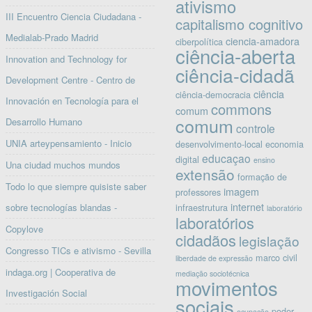
ativismo
III Encuentro Ciencia Ciudadana -
capitalismo cognitivo
Medialab-Prado Madrid
ciencia-amadora
ciberpolítica
ciência-aberta
Innovation and Technology for
ciência-cidadã
Development Centre - Centro de
ciência
ciência-democracia
Innovación en Tecnología para el
commons
comum
comum
Desarrollo Humano
controle
UNIA arteypensamiento - Inicio
desenvolvimento-local
economia
educaçao
digital
ensino
Una ciudad muchos mundos
extensão
formação de
Todo lo que siempre quisiste saber
imagem
professores
internet
sobre tecnologías blandas -
infraestrutura
laboratório
laboratórios
Copylove
cidadãos
legislação
Congresso TICs e ativismo - Sevilla
marco civil
liberdade de expressão
indaga.org | Cooperativa de
mediação sociotécnica
movimentos
Investigación Social
sociais
poder
ocupação