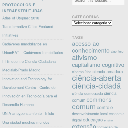
PROTOCOLOS E
INFRAESTRUTURAS
CATEGORIAS
Atlas of Utopias: 2018
Categorias
Transformative Cities Featured
Initiatives
TAGS
acesso ao
Cadáveres inmobiliarios en
conhecimento
algoritmo
UrbanBAT – Cadáveres Inmobiliarios
ativismo
III Encuentro Ciencia Ciudadana -
capitalismo cognitivo
Medialab-Prado Madrid
ciencia-amadora
ciberpolítica
ciência-aberta
Innovation and Technology for
ciência-cidadã
Development Centre - Centro de
ciência
ciência-democracia
Innovación en Tecnología para el
commons
comum
comum
Desarrollo Humano
controle
UNIA arteypensamiento - Inicio
desenvolvimento-local
economia
educaçao
digital
ensino
Una ciudad muchos mundos
extensão
formação de