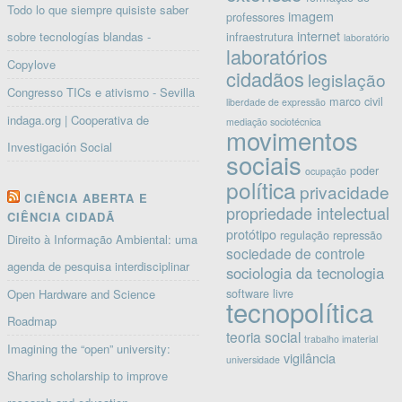
Todo lo que siempre quisiste saber
imagem
professores
internet
sobre tecnologías blandas -
infraestrutura
laboratório
laboratórios
Copylove
cidadãos
legislação
Congresso TICs e ativismo - Sevilla
marco civil
liberdade de expressão
indaga.org | Cooperativa de
mediação sociotécnica
movimentos
Investigación Social
sociais
poder
ocupação
política
privacidade
CIÊNCIA ABERTA E
propriedade intelectual
CIÊNCIA CIDADÃ
protótipo
regulação
repressão
Direito à Informação Ambiental: uma
sociedade de controle
agenda de pesquisa interdisciplinar
sociologia da tecnologia
software livre
Open Hardware and Science
tecnopolítica
Roadmap
teoria social
trabalho imaterial
Imagining the “open” university:
vigilância
universidade
Sharing scholarship to improve