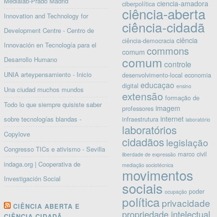
Medialab-Prado Madrid
ciencia-amadora
ciberpolítica
ciência-aberta
Innovation and Technology for
ciência-cidadã
Development Centre - Centro de
ciência
ciência-democracia
Innovación en Tecnología para el
commons
comum
comum
Desarrollo Humano
controle
UNIA arteypensamiento - Inicio
desenvolvimento-local
economia
educaçao
digital
ensino
Una ciudad muchos mundos
extensão
formação de
Todo lo que siempre quisiste saber
imagem
professores
internet
sobre tecnologías blandas -
infraestrutura
laboratório
laboratórios
Copylove
cidadãos
legislação
Congresso TICs e ativismo - Sevilla
marco civil
liberdade de expressão
indaga.org | Cooperativa de
mediação sociotécnica
movimentos
Investigación Social
sociais
poder
ocupação
política
privacidade
CIÊNCIA ABERTA E
propriedade intelectual
CIÊNCIA CIDADÃ