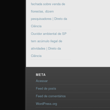
fechada sobre venda de
florestas, dizem
pesquisadores | Direto da
Ciência
Ouvidor ambiental de SP
tem acúmulo ilegal de
atividades | Direto da
Ciência
META
Acessar
Feed de posts
Feed de comentários
WordPress.org