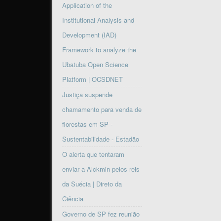
Application of the
Institutional Analysis and
Development (IAD)
Framework to analyze the
Ubatuba Open Science
Platform | OCSDNET
Justiça suspende
chamamento para venda de
florestas em SP -
Sustentabilidade - Estadão
O alerta que tentaram
enviar a Alckmin pelos reis
da Suécia | Direto da
Ciência
Governo de SP fez reunião