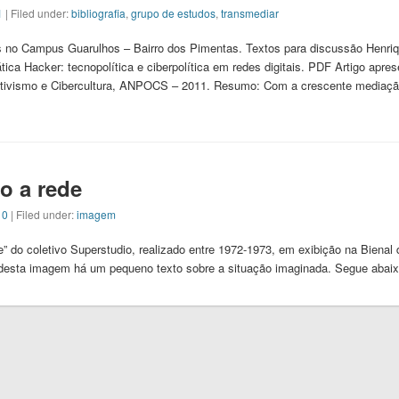
1
| Filed under:
bibliografia
,
grupo de estudos
,
transmediar
 no Campus Guarulhos – Bairro dos Pimentas. Textos para discussão Henriq
ática Hacker: tecnopolítica e ciberpolítica em redes digitais. PDF Artigo apr
rartivismo e Cibercultura, ANPOCS – 2011. Resumo: Com a crescente mediaç
o a rede
10
| Filed under:
imagem
” do coletivo Superstudio, realizado entre 1972-1973, em exibição na Bienal
to desta imagem há um pequeno texto sobre a situação imaginada. Segue abaix