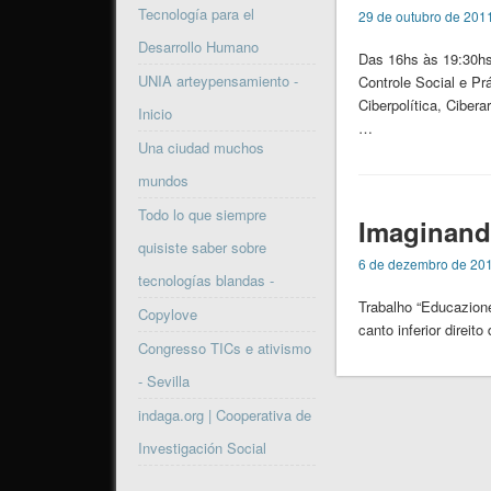
Tecnología para el
29 de outubro de 201
Desarrollo Humano
Das 16hs às 19:30hs
UNIA arteypensamiento -
Controle Social e Pr
Ciberpolítica, Cibe
Inicio
…
Una ciudad muchos
mundos
Todo lo que siempre
Imaginand
quisiste saber sobre
6 de dezembro de 20
tecnologías blandas -
Trabalho “Educazione
Copylove
canto inferior direi
Congresso TICs e ativismo
- Sevilla
indaga.org | Cooperativa de
Investigación Social