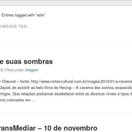
 Entries tagged with "arte"
OWSING TAG
 e suas sombras
13
| Filed under:
imagem
 Chauvet – fonte: http://www.vortexcultural.com.br/images/2013/01/a-cavern
Depois de assistir ao belo filme de Herzog – A caverna dos sonhos esquecid
migos. Que relações podíamos estabelecer entre os diversos níveis e tipos de
onoro) colocados em …
ransMediar – 10 de novembro