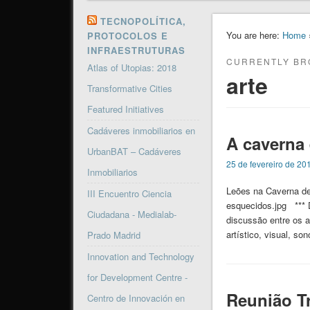
TECNOPOLÍTICA,
You are here:
Home
›
PROTOCOLOS E
INFRAESTRUTURAS
CURRENTLY BR
Atlas of Utopias: 2018
arte
Transformative Cities
Featured Initiatives
Cadáveres inmobiliarios en
A caverna
UrbanBAT – Cadáveres
25 de fevereiro de 20
Inmobiliarios
Leões na Caverna de
III Encuentro Ciencia
esquecidos.jpg *** 
Ciudadana - Medialab-
discussão entre os a
artístico, visual, s
Prado Madrid
Innovation and Technology
for Development Centre -
Reunião T
Centro de Innovación en