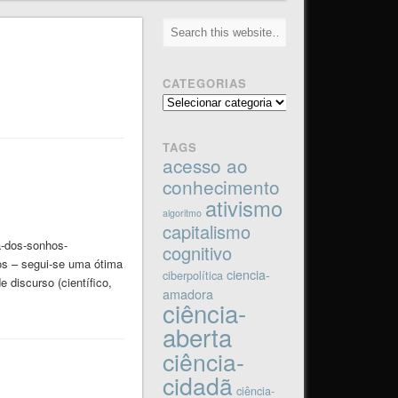
CATEGORIAS
Categorias
TAGS
acesso ao
conhecimento
ativismo
algoritmo
capitalismo
a-dos-sonhos-
cognitivo
os – segui-se uma ótima
ciencia-
ciberpolítica
 discurso (científico,
amadora
ciência-
aberta
ciência-
cidadã
ciência-