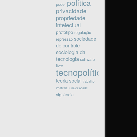
política
poder
privacidade
propriedade
intelectual
protótipo
regulação
sociedade
repressão
de controle
sociologia da
tecnologia
software
livre
tecnopolítica
teoria social
trabalho
imaterial
universidade
vigilância