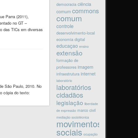
ciência
democracia
commons
comum
comum
ue Parra (2011),
esentado no GT –
controle
ão das TICs em diversas
desenvolvimento-local
economia digital
educaçao
ensino
extensão
formação de
imagem
professores
internet
infraestrutura
laboratório
laboratórios
 de São Paulo, 2010. No
o cópia do texto:
cidadãos
legislação
liberdade
marco civil
de expressão
mediação sociotécnica
movimentos
sociais
ocupação