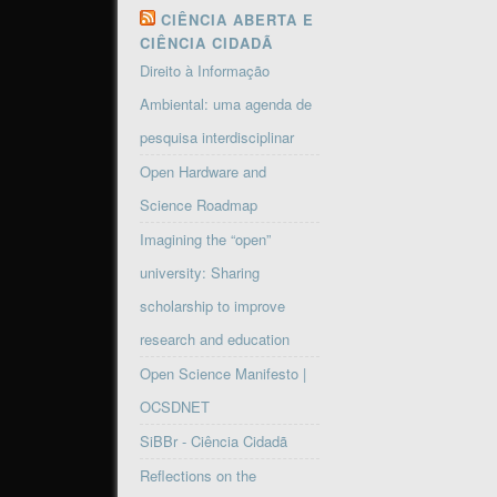
CIÊNCIA ABERTA E
CIÊNCIA CIDADÃ
Direito à Informação
Ambiental: uma agenda de
pesquisa interdisciplinar
Open Hardware and
Science Roadmap
Imagining the “open”
university: Sharing
scholarship to improve
research and education
Open Science Manifesto |
OCSDNET
SiBBr - Ciência Cidadã
Reflections on the