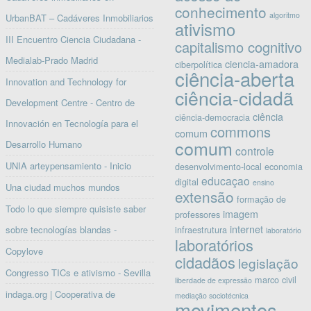
conhecimento
algoritmo
UrbanBAT – Cadáveres Inmobiliarios
ativismo
III Encuentro Ciencia Ciudadana -
capitalismo cognitivo
Medialab-Prado Madrid
ciencia-amadora
ciberpolítica
ciência-aberta
Innovation and Technology for
ciência-cidadã
Development Centre - Centro de
ciência
ciência-democracia
Innovación en Tecnología para el
commons
comum
comum
Desarrollo Humano
controle
UNIA arteypensamiento - Inicio
desenvolvimento-local
economia
educaçao
digital
ensino
Una ciudad muchos mundos
extensão
formação de
Todo lo que siempre quisiste saber
imagem
professores
internet
sobre tecnologías blandas -
infraestrutura
laboratório
laboratórios
Copylove
cidadãos
legislação
Congresso TICs e ativismo - Sevilla
marco civil
liberdade de expressão
indaga.org | Cooperativa de
mediação sociotécnica
movimentos