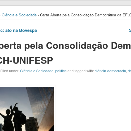
›
Ciência e Sociedade
› Carta Aberta pela Consolidação Democrática da E
c: ato na Bovespa
berta pela Consolidação Dem
CH-UNIFESP
 Filed under:
Ciência e Sociedade
,
política
and tagged with:
ciência-democracia
,
d