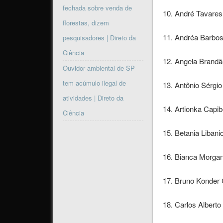
fechada sobre venda de
10. André Tavares
florestas, dizem
11. Andréa Barbo
pesquisadores | Direto da
Ciência
12. Angela Brand
Ouvidor ambiental de SP
tem acúmulo ilegal de
13. Antônio Sérgi
atividades | Direto da
14. Artionka Capib
Ciência
15. Betania Libani
16. Bianca Morgan
17. Bruno Konder
18. Carlos Alberto