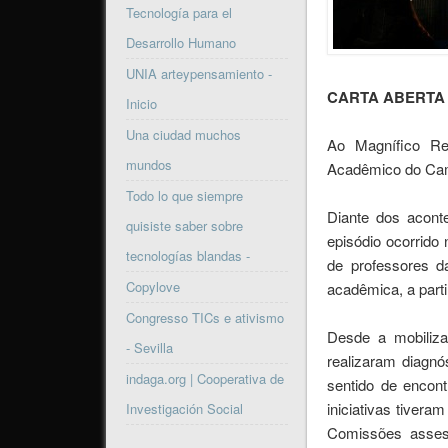
Tecnología para el
Desarrollo Humano
UNIA arteypensamiento -
CARTA ABERTA
Inicio
Una ciudad muchos
Ao Magnífico Rei
mundos
Acadêmico do Cam
Todo lo que siempre
Diante dos acont
quisiste saber sobre
episódio ocorrido 
tecnologías blandas -
de professores d
Copylove
acadêmica, a parti
Congresso TICs e ativismo
Desde a mobiliza
- Sevilla
realizaram diagnó
indaga.org | Cooperativa de
sentido de encont
iniciativas tiver
Investigación Social
Comissões asses