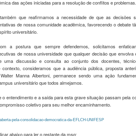
ica das ações iniciadas para a resolução de conflitos e problemas
 também que reafirmamos a necessidade de que as decisões s
entativas de nossa comunidade acadêmica, favorecendo o debate tã
írito universitário.
om a postura que sempre defendemos, solicitamos enfaticam
xecutivas de nossa universidade que qualquer decisão que envolv
e uma discussão e consulta ao conjunto dos docentes, técnico
 contexto, consideramos que a audiência pública, proposta anter
or Walter Manna Albertoni, permanece sendo uma ação fundame
ampus universitário que todos almejamos.
o entendimento e a saída para esta grave situação passam pela co
compromisso coletivo para seu melhor encaminhamento.
-aberta-pela-consolidacao-democratica-da-EFLCH-UNIFESP
ar abaixo para ler o restante da msg: