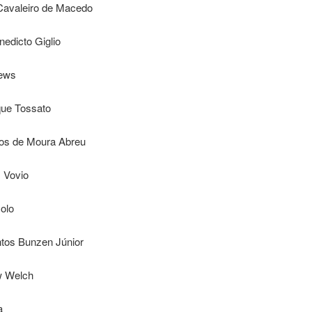
 Cavaleiro de Macedo
nedicto Giglio
rews
que Tossato
los de Moura Abreu
 Vovio
zolo
ntos Bunzen Júnior
ew Welch
a