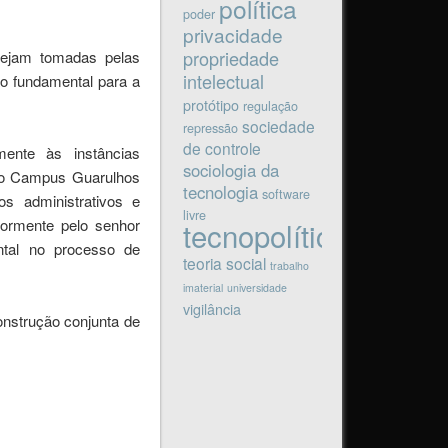
política
.
poder
privacidade
propriedade
ejam tomadas pelas
intelectual
o fundamental para a
protótipo
regulação
sociedade
repressão
de controle
ente às instâncias
sociologia da
a o Campus Guarulhos
tecnologia
software
s administrativos e
livre
iormente pelo senhor
tecnopolítica
ntal no processo de
teoria social
trabalho
imaterial
universidade
vigilância
nstrução conjunta de