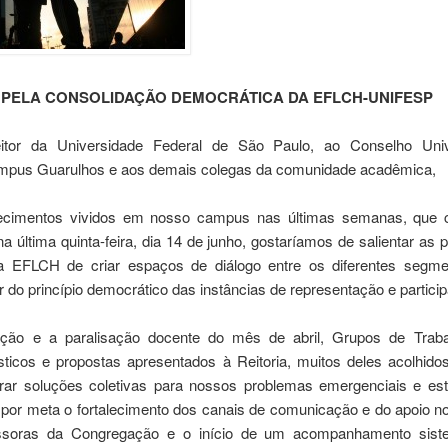
 PELA CONSOLIDAÇÃO DEMOCRÁTICA DA EFLCH-UNIFESP
tor da Universidade Federal de São Paulo, ao Conselho Univer
pus Guarulhos e aos demais colegas da comunidade acadêmica,
ecimentos vividos em nosso campus nas últimas semanas, que 
na última quinta-feira, dia 14 de junho, gostaríamos de salientar as p
a EFLCH de criar espaços de diálogo entre os diferentes segm
r do princípio democrático das instâncias de representação e partici
ção e a paralisação docente do mês de abril, Grupos de Traba
sticos e propostas apresentados à Reitoria, muitos deles acolhid
rar soluções coletivas para nossos problemas emergenciais e estr
am por meta o fortalecimento dos canais de comunicação e do apoio n
soras da Congregação e o início de um acompanhamento siste