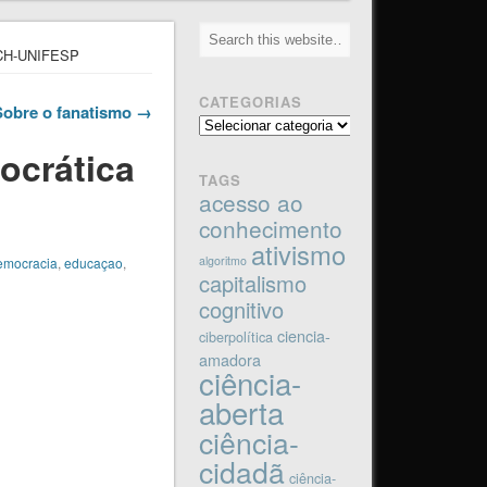
FLCH-UNIFESP
CATEGORIAS
Sobre o fanatismo →
Categorias
ocrática
TAGS
acesso ao
conhecimento
ativismo
algoritmo
emocracia
,
educaçao
,
capitalismo
cognitivo
ciencia-
ciberpolítica
amadora
ciência-
aberta
ciência-
cidadã
ciência-