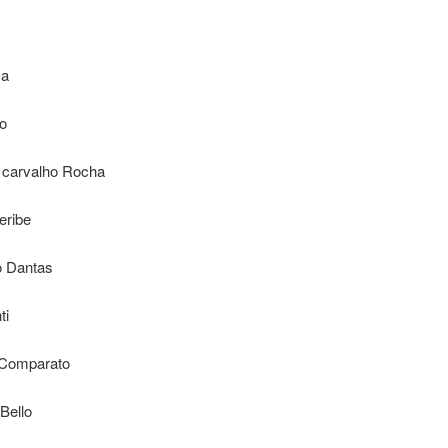
sa
ão
o carvalho Rocha
eribe
o Dantas
ti
 Comparato
 Bello