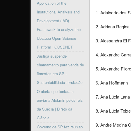
Application of the
Institutional Analysis and
1. Adalberto dos 
Development (IAD)
2. Adriana Regina
Framework to analyze the
Ubatuba Open Science
3. Alessandra El F
Platform | OCSDNET
4. Alexandre Carr
Justiça suspende
chamamento para venda de
5. Alexandre Filor
florestas em SP -
Sustentabilidade - Estadão
6. Ana Hoffmann
O alerta que tentaram
7. Ana Lúcia Lana
enviar a Alckmin pelos reis
da Suécia | Direto da
8. Ana Lúcia Teixe
Ciência
9. André Medina 
Governo de SP fez reunião