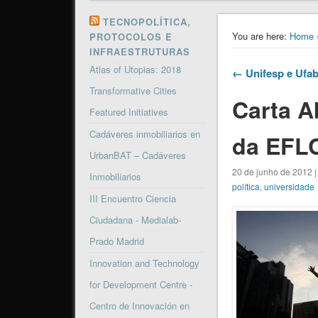
TECNOPOLÍTICA,
You are here:
Home
PROTOCOLOS E
INFRAESTRUTURAS
Atlas of Utopias: 2018
← Unifesp e Ufab
Transformative Cities
Carta A
Featured Initiatives
Cadáveres inmobiliarios en
da EFL
UrbanBAT – Cadáveres
20 de junho de 2012 |
Inmobiliarios
política
,
universidade
III Encuentro Ciencia
Ciudadana - Medialab-
Prado Madrid
Innovation and Technology
for Development Centre -
Centro de Innovación en