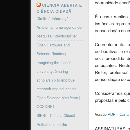
comunidade acadêm
CIÊNCIA ABERTA E
CIÊNCIA CIDADÃ
É nesse sentido
Direito à Informação
instâncias repres
Ambiental: uma agenda de
consolidação do esp
pesquisa interdisciplinar
Coerentemente c
Open Hardware and
deliberativas e e
Science Roadmap
seja precedida d
Imagining the “open”
estudantes. Neste
university: Sharing
Reitor, profess
consolidação do c
scholarship to improve
research and education
Consideramos que 
Open Science Manifesto |
propostas e pelo 
OCSDNET
Versão
PDF – Carta
SiBBr - Ciência Cidadã
Reflections on the
ASSINATURAS: clic