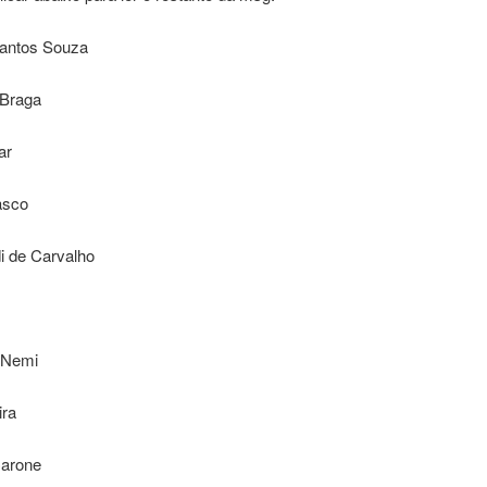
Santos Souza
 Braga
ar
asco
di de Carvalho
 Nemi
ira
Carone