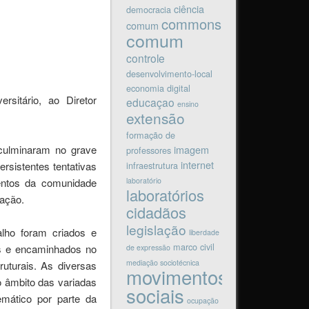
ciência
democracia
commons
comum
comum
controle
desenvolvimento-local
economia digital
sitário, ao Diretor
educaçao
ensino
extensão
formação de
culminaram no grave
imagem
professores
internet
ersistentes tentativas
infraestrutura
entos da comunidade
laboratório
laboratórios
pação.
cidadãos
legislação
lho foram criados e
liberdade
marco civil
os e encaminhados no
de expressão
mediação sociotécnica
uturais. As diversas
movimentos
o âmbito das variadas
sociais
mático por parte da
ocupação