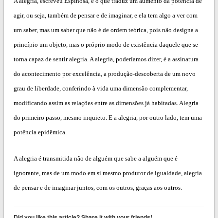
A alegria, escreveu Espinosa, é o que traduz um aumento da potência de
agir, ou seja, também de pensar e de imaginar, e ela tem algo a ver com
um saber, mas um saber que não é de ordem teórica, pois não designa a
princípio um objeto, mas o próprio modo de existência daquele que se
torna capaz de sentir alegria. A alegria, poderíamos dizer, é a assinatura
do acontecimento por excelência, a produção-descoberta de um novo
grau de liberdade, conferindo à vida uma dimensão complementar,
modificando assim as relações entre as dimensões já habitadas. Alegria
do primeiro passo, mesmo inquieto. E a alegria, por outro lado, tem uma
potência epidêmica.
A alegria é transmitida não de alguém que sabe a alguém que é
ignorante, mas de um modo em si mesmo produtor de igualdade, alegria
de pensar e de imaginar juntos, com os outros, graças aos outros.
Did you like this article? Share it with your friends!