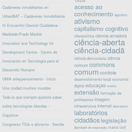
TAGS
acesso ao
Cadáveres inmobiliarios en
conhecimento
algoritmo
UrbanBAT – Cadáveres Inmobiliarios
ativismo
III Encuentro Ciencia Ciudadana -
capitalismo cognitivo
Medialab-Prado Madrid
ciencia-amadora
ciberpolítica
ciência-aberta
Innovation and Technology for
ciência-cidadã
Development Centre - Centro de
ciência
ciência-democracia
Innovación en Tecnología para el
commons
comum
comum
Desarrollo Humano
controle
UNIA arteypensamiento - Inicio
desenvolvimento-local
economia
educaçao
digital
ensino
Una ciudad muchos mundos
extensão
formação de
Todo lo que siempre quisiste saber
imagem
professores
internet
sobre tecnologías blandas -
infraestrutura
laboratório
laboratórios
Copylove
cidadãos
legislação
Congresso TICs e ativismo - Sevilla
marco civil
liberdade de expressão