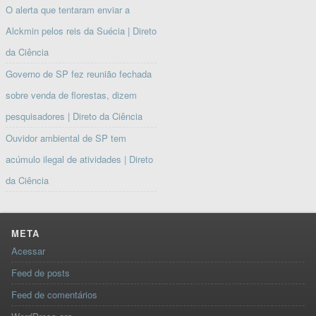
O alerta que tentaram enviar a
Alckmin pelos reis da Suécia | Direto
da Ciência
Governo de SP fez reunião fechada
sobre venda de florestas, dizem
pesquisadores | Direto da Ciência
Ouvidor ambiental de SP tem
acúmulo ilegal de atividades | Direto
da Ciência
META
Acessar
Feed de posts
Feed de comentários