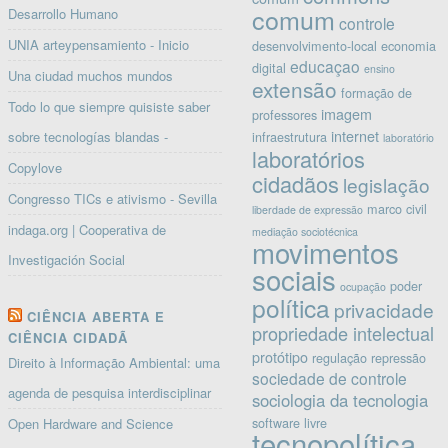
comum
Desarrollo Humano
controle
UNIA arteypensamiento - Inicio
desenvolvimento-local
economia
educaçao
digital
ensino
Una ciudad muchos mundos
extensão
formação de
Todo lo que siempre quisiste saber
imagem
professores
internet
sobre tecnologías blandas -
infraestrutura
laboratório
laboratórios
Copylove
cidadãos
legislação
Congresso TICs e ativismo - Sevilla
marco civil
liberdade de expressão
indaga.org | Cooperativa de
mediação sociotécnica
movimentos
Investigación Social
sociais
poder
ocupação
política
privacidade
CIÊNCIA ABERTA E
propriedade intelectual
CIÊNCIA CIDADÃ
protótipo
regulação
repressão
Direito à Informação Ambiental: uma
sociedade de controle
agenda de pesquisa interdisciplinar
sociologia da tecnologia
software livre
Open Hardware and Science
tecnopolítica