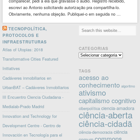
comparecer, pedi a ela que gravasse o audio. Registro recebido,
escrevi ao Antonio solicitando autorização pra compartilha-lo.
Obviamente, nenhuma objeção. Publiquei-o em seguida no …
TECNOPOLÍTICA,
PROTOCOLOS E
INFRAESTRUTURAS
CATEGORIAS
Atlas of Utopias: 2018
Categorias
Transformative Cities Featured
Initiatives
TAGS
acesso ao
Cadáveres inmobiliarios en
conhecimento
algoritmo
UrbanBAT – Cadáveres Inmobiliarios
ativismo
III Encuentro Ciencia Ciudadana -
capitalismo cognitivo
Medialab-Prado Madrid
ciencia-amadora
ciberpolítica
ciência-aberta
Innovation and Technology for
ciência-cidadã
Development Centre - Centro de
ciência
ciência-democracia
Innovación en Tecnología para el
commons
comum