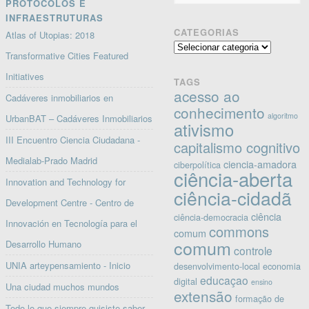
PROTOCOLOS E
INFRAESTRUTURAS
CATEGORIAS
Atlas of Utopias: 2018
Categorias
Transformative Cities Featured
Initiatives
TAGS
acesso ao
Cadáveres inmobiliarios en
conhecimento
algoritmo
UrbanBAT – Cadáveres Inmobiliarios
ativismo
III Encuentro Ciencia Ciudadana -
capitalismo cognitivo
Medialab-Prado Madrid
ciencia-amadora
ciberpolítica
ciência-aberta
Innovation and Technology for
ciência-cidadã
Development Centre - Centro de
ciência
ciência-democracia
Innovación en Tecnología para el
commons
comum
comum
Desarrollo Humano
controle
UNIA arteypensamiento - Inicio
desenvolvimento-local
economia
educaçao
digital
ensino
Una ciudad muchos mundos
extensão
formação de
Todo lo que siempre quisiste saber