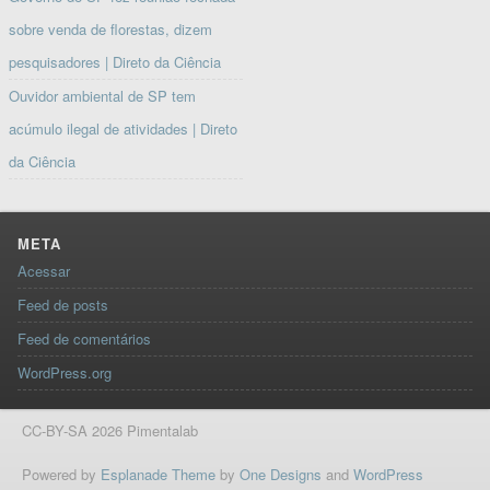
sobre venda de florestas, dizem
pesquisadores | Direto da Ciência
Ouvidor ambiental de SP tem
acúmulo ilegal de atividades | Direto
da Ciência
META
Acessar
Feed de posts
Feed de comentários
WordPress.org
CC-BY-SA 2026 Pimentalab
Powered by
Esplanade Theme
by
One Designs
and
WordPress