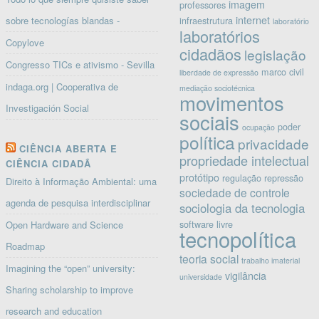
imagem
professores
internet
sobre tecnologías blandas -
infraestrutura
laboratório
laboratórios
Copylove
cidadãos
legislação
Congresso TICs e ativismo - Sevilla
marco civil
liberdade de expressão
indaga.org | Cooperativa de
mediação sociotécnica
movimentos
Investigación Social
sociais
poder
ocupação
política
privacidade
CIÊNCIA ABERTA E
propriedade intelectual
CIÊNCIA CIDADÃ
protótipo
regulação
repressão
Direito à Informação Ambiental: uma
sociedade de controle
agenda de pesquisa interdisciplinar
sociologia da tecnologia
software livre
Open Hardware and Science
tecnopolítica
Roadmap
teoria social
trabalho imaterial
Imagining the “open” university:
vigilância
universidade
Sharing scholarship to improve
research and education