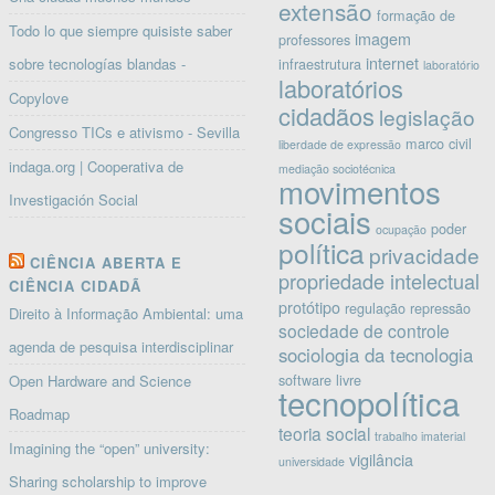
extensão
formação de
Todo lo que siempre quisiste saber
imagem
professores
internet
sobre tecnologías blandas -
infraestrutura
laboratório
laboratórios
Copylove
cidadãos
legislação
Congresso TICs e ativismo - Sevilla
marco civil
liberdade de expressão
indaga.org | Cooperativa de
mediação sociotécnica
movimentos
Investigación Social
sociais
poder
ocupação
política
privacidade
CIÊNCIA ABERTA E
propriedade intelectual
CIÊNCIA CIDADÃ
protótipo
regulação
repressão
Direito à Informação Ambiental: uma
sociedade de controle
agenda de pesquisa interdisciplinar
sociologia da tecnologia
software livre
Open Hardware and Science
tecnopolítica
Roadmap
teoria social
trabalho imaterial
Imagining the “open” university:
vigilância
universidade
Sharing scholarship to improve