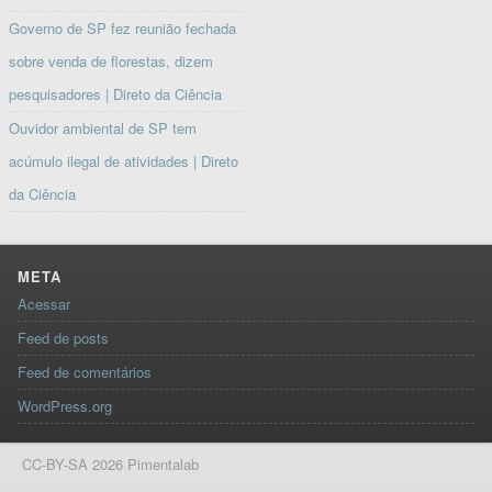
Governo de SP fez reunião fechada
sobre venda de florestas, dizem
pesquisadores | Direto da Ciência
Ouvidor ambiental de SP tem
acúmulo ilegal de atividades | Direto
da Ciência
META
Acessar
Feed de posts
Feed de comentários
WordPress.org
CC-BY-SA 2026 Pimentalab