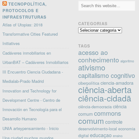
TECNOPOLÍTICA,
PROTOCOLOS E
INFRAESTRUTURAS
CATEGORIAS
Atlas of Utopias: 2018
Categorias
Transformative Cities Featured
Initiatives
TAGS
acesso ao
Cadáveres inmobiliarios en
conhecimento
algoritmo
UrbanBAT – Cadáveres Inmobiliarios
ativismo
III Encuentro Ciencia Ciudadana -
capitalismo cognitivo
Medialab-Prado Madrid
ciencia-amadora
ciberpolítica
ciência-aberta
Innovation and Technology for
ciência-cidadã
Development Centre - Centro de
ciência
ciência-democracia
Innovación en Tecnología para el
commons
comum
comum
Desarrollo Humano
controle
UNIA arteypensamiento - Inicio
desenvolvimento-local
economia
educaçao
digital
ensino
Una ciudad muchos mundos