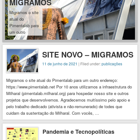
MIGRAMOS
Migramos o site
atual do
Pimentalab para
um outro
endereço:
https://www.pimentalab.net
Por 10 anos
SITE NOVO – MIGRAMOS
utilizamos a
11 de junho de 2021
| Filed under:
publicações
infraestrutura do
Milharal
(pimentalab.milharal.org)
Migramos o site atual do Pimentalab para um outro endereço:
para hospedar
https://www.pimentalab.net Por 10 anos utilizamos a infraestrutura do
nosso site e
Milharal (pimentalab.milharal.org) para hospedar nosso site e outros
outros projetos
projetos que desenvolvemos. Agradecemos muitíssimo pelo apoio e
que
pelo trabalho dedicado (ativista e não-remunerado) de todes que
desenvolvemos.
cuidam da sustentação do Milharal. Com vocês, …
Agradecemos
muitíssimo pelo
Pandemia e Tecnopolíticas
apoio e pelo
trabalho