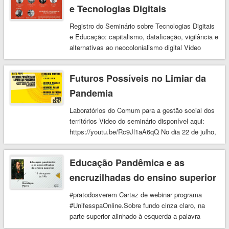
e Tecnologias Digitais
Registro do Seminário sobre Tecnologias Digitais
e Educação: capitalismo, dataficação, vigilância e
alternativas ao neocolonialismo digital Video
disponivel: https://youtu.be/JTpCNf-hb9Y
Futuros Possíveis no Limiar da
Pandemia
Laboratórios do Comum para a gestão social dos
territórios Video do seminário disponível aqui:
https://youtu.be/Rc9Jl1aA6qQ No dia 22 de julho,
quarta-feira, às …
Educação Pandêmica e as
encruzilhadas do ensino superior
#pratodosverem Cartaz de webinar programa
#UnifesspaOnline.Sobre fundo cinza claro, na
parte superior alinhado à esquerda a palavra
webinar em letras. Em uma …