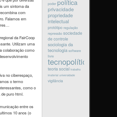
política
poder
ais um sintoma da
privacidade
e recombina com
propriedade
tro. Falamos em
intelectual
beres…
protótipo
regulação
sociedade
repressão
egional da FairCoop
de controle
essante. Utilizam uma
sociologia da
tecnologia
m a colaboração como
software
 desenvolvimento
livre
tecnopolítica
teoria social
trabalho
iva no ciberespaço,
imaterial
universidade
vigilância
vamos o termo
interessantes, como o
 de puro html.
omunicação entre os
ultimos 10 anos (o