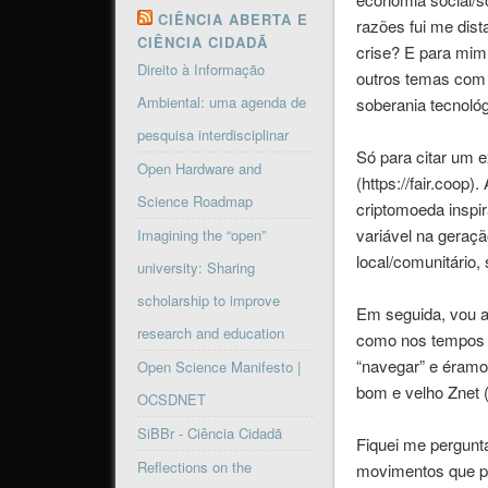
CIÊNCIA ABERTA E
razões fui me dis
CIÊNCIA CIDADÃ
crise? E para mim
Direito à Informação
outros temas com 
Ambiental: uma agenda de
soberania tecnoló
pesquisa interdisciplinar
Só para citar um 
Open Hardware and
(https://fair.coop
Science Roadmap
criptomoeda inspi
variável na geraç
Imagining the “open”
local/comunitário, 
university: Sharing
scholarship to improve
Em seguida, vou a
research and education
como nos tempos e
“navegar” e éramo
Open Science Manifesto |
bom e velho Znet 
OCSDNET
SiBBr - Ciência Cidadã
Fiquei me pergunt
Reflections on the
movimentos que pe