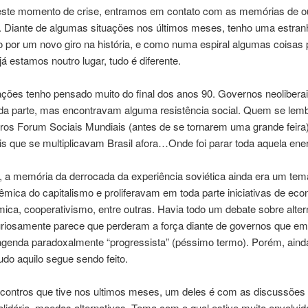
este momento de crise, entramos em contato com as memórias de ou
ria. Diante de algumas situações nos últimos meses, tenho uma estr
por um novo giro na história, e como numa espiral algumas coisa
já estamos noutro lugar, tudo é diferente.
es tenho pensado muito do final dos anos 90. Governos neoliberais
 parte, mas encontravam alguma resistência social. Quem se lembr
os Forum Sociais Mundiais (antes de se tornarem uma grande feira
s que se multiplicavam Brasil afora…Onde foi parar toda aquela ene
a memória da derrocada da experiência soviética ainda era um tema
têmica do capitalismo e proliferavam em toda parte iniciativas de eco
ca, cooperativismo, entre outras. Havia todo um debate sobre altern
uriosamente parece que perderam a força diante de governos que em
enda paradoxalmente “progressista” (péssimo termo). Porém, aind
udo aquilo segue sendo feito.
contros que tive nos ultimos meses, um deles é com as discussões 
lidária, moedas alternativas. Tema com o qual estive muito envolvid