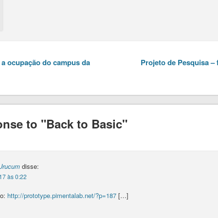
 a ocupação do campus da
Projeto de Pesquisa – 
nse to "Back to Basic"
 Urucum
disse:
17 às 0:22
go:
http://prototype.pimentalab.net/?p=187
[…]