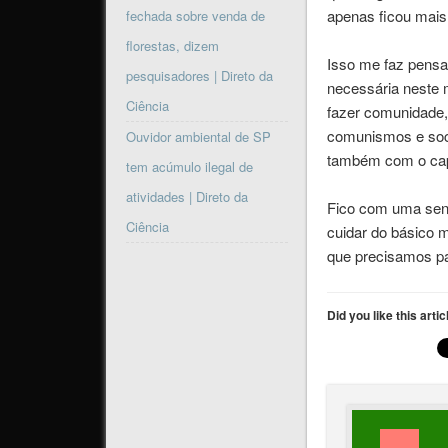
apenas ficou mais
fechada sobre venda de
florestas, dizem
Isso me faz pensa
pesquisadores | Direto da
necessária neste 
Ciência
fazer comunidade
comunismos e soci
Ouvidor ambiental de SP
também com o cap
tem acúmulo ilegal de
atividades | Direto da
Fico com uma sens
Ciência
cuidar do básico 
que precisamos pa
Did you like this arti