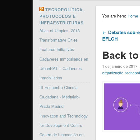
TECNOPOLÍTICA,
You are here:
Home
PROTOCOLOS E
INFRAESTRUTURAS
Atlas of Utopias: 2018
← Debates sobre
EFLCH
Transformative Cities
Featured Initiatives
Back to
Cadáveres inmobiliarios en
1 de janeiro de 2017 |
UrbanBAT – Cadáveres
organização
,
tecnopol
Inmobiliarios
III Encuentro Ciencia
Ciudadana - Medialab-
Prado Madrid
Innovation and Technology
for Development Centre -
Centro de Innovación en