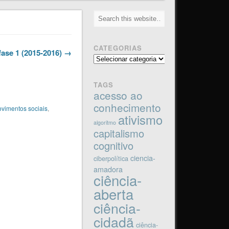
CATEGORIAS
fase 1 (2015-2016) →
Categorias
TAGS
acesso ao
conhecimento
vimentos sociais
,
ativismo
algoritmo
capitalismo
cognitivo
ciencia-
ciberpolítica
amadora
ciência-
aberta
ciência-
cidadã
ciência-