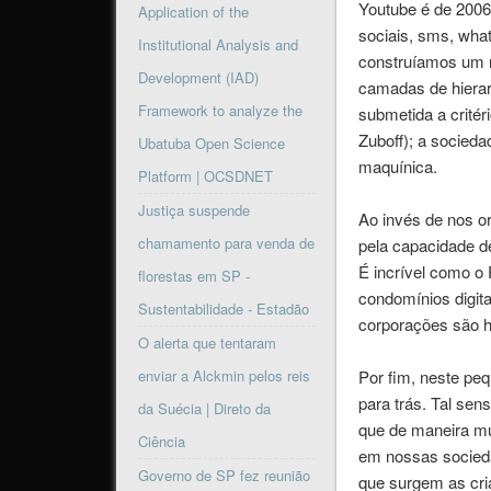
Youtube é de 2006
Application of the
sociais, sms, wha
Institutional Analysis and
construíamos um r
Development (IAD)
camadas de hierar
Framework to analyze the
submetida a critér
Zuboff); a socied
Ubatuba Open Science
maquínica.
Platform | OCSDNET
Justiça suspende
Ao invés de nos o
chamamento para venda de
pela capacidade d
É incrível como o 
florestas em SP -
condomínios digita
Sustentabilidade - Estadão
corporações são h
O alerta que tentaram
enviar a Alckmin pelos reis
Por fim, neste pe
para trás. Tal sen
da Suécia | Direto da
que de maneira mu
Ciência
em nossas socieda
Governo de SP fez reunião
que surgem as cri