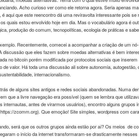
tanciando. Acho curioso ver como ele retorna agora. Seria apenas m
, é aqui que este reencontro dá uma reviravolta interessante pois s
os quais estou envolvido hoje em dia. Mas o vocabulário agora é ou
gica, produção do comum, tecnopolíticas, ecologia de práticas e sa
exemplo. Recentemente, comecei a acompanhar a criação de um nó-r
). A discussão que eles fazem sobre moedas alternativas é bem inter
rada no bitcoin porém modificada por protocolos sociais que insere
ão de valor. Há toda uma discussão ali sobre autonomia, autogestão,
sustentabilidade, internacionalismo.
trás de alguns sites antigos e redes sociais abandonadas. Numa der
m que a livre navegação era possível (quem se lembra que utiliza
s internautas, antes de virarmos usuários), encontro alguns grupos 
(https://zcomm.org). Que emoção! Site simples, wordpress com cara
ando, será que os outros grupos ainda estão por aí? Os meios de c
garam o início da internet transformaram-se drasticamente nesses 