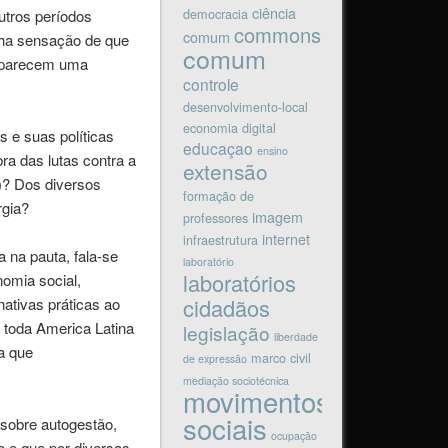
ciência
democracia
tros períodos
commons
comum
anha sensação de que
comum
s parecem uma
controle
desenvolvimento-local
economia digital
 e suas políticas
educaçao
ensino
a das lutas contra a
extensão
)? Dos diversos
formação de
rgia?
imagem
professores
internet
infraestrutura
 na pauta, fala-se
laboratório
laboratórios
nomia social,
cidadãos
ativas práticas ao
 toda America Latina
legislação
liberdade
a que
marco civil
de expressão
mediação sociotécnica
movimentos
sociais
sobre autogestão,
ocupação
o e que por diversas