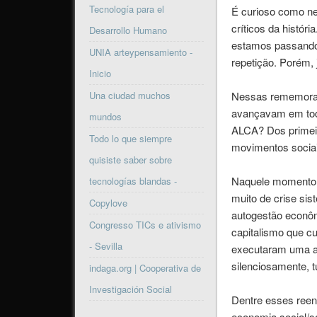
Tecnología para el
É curioso como n
críticos da histó
Desarrollo Humano
estamos passando 
UNIA arteypensamiento -
repetição. Porém, 
Inicio
Una ciudad muchos
Nessas rememoraçõ
avançavam em toda
mundos
ALCA? Dos primeir
Todo lo que siempre
movimentos sociai
quisiste saber sobre
Naquele momento, 
tecnologías blandas -
muito de crise sis
Copylove
autogestão econômi
Congresso TICs e ativismo
capitalismo que c
- Sevilla
executaram uma ag
silenciosamente, t
indaga.org | Cooperativa de
Investigación Social
Dentre esses reen
economia social/so