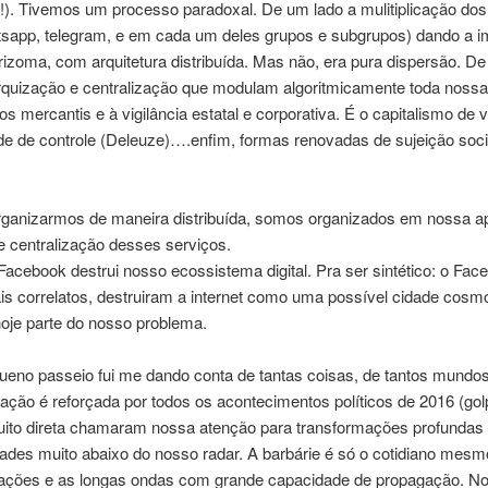
!). Tivemos um processo paradoxal. De um lado a mulitiplicação dos 
tsapp, telegram, e em cada um deles grupos e subgrupos) dando a 
izoma, com arquitetura distribuída. Mas não, era pura dispersão. De
quização e centralização que modulam algoritmicamente toda nossa 
ios mercantis e à vigilância estatal e corporativa. É o capitalismo de 
ade de controle (Deleuze)….enfim, formas renovadas de sujeição soci
rganizarmos de maneira distribuída, somos organizados em nossa a
e centralização desses serviços.
Facebook destrui nosso ecossistema digital. Pra ser sintético: o Fac
is correlatos, destruiram a internet como uma possível cidade cosm
oje parte do nosso problema.
queno passeio fui me dando conta de tantas coisas, de tantos mundo
sação é reforçada por todos os acontecimentos políticos de 2016 (gol
ito direta chamaram nossa atenção para transformações profundas
des muito abaixo do nosso radar. A barbárie é só o cotidiano mes
ações e as longas ondas com grande capacidade de propagação. No