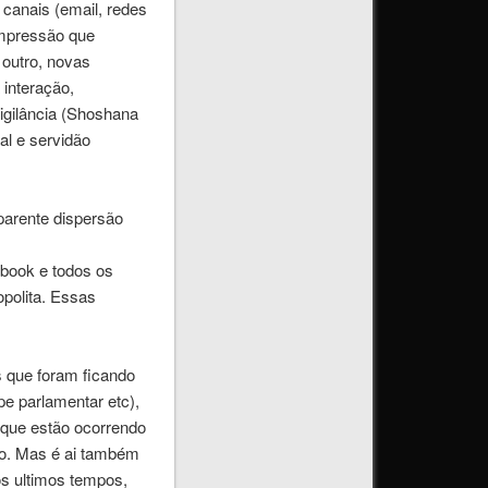
canais (email, redes
impressão que
 outro, novas
interação,
vigilância (Shoshana
al e servidão
parente dispersão
ebook e todos os
opolita. Essas
s que foram ficando
pe parlamentar etc),
 que estão ocorrendo
mo. Mas é ai também
s ultimos tempos,